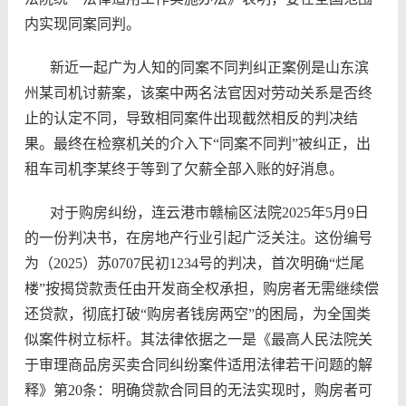
内实现同案同判。
新近一起广为人知的同案不同判纠正案例是山东滨
州某司机讨薪案，该案中两名法官因对劳动关系是否终
止的认定不同，导致相同案件出现截然相反的判决结
果。最终在检察机关的介入下“同案不同判”被纠正，出
租车司机李某终于等到了欠薪全部入账的好消息。
对于购房纠纷，连云港市赣榆区法院2025年5月9日
的一份判决书，在房地产行业引起广泛关注。这份编号
为（2025）苏0707民初1234号的判决，首次明确“烂尾
楼”按揭贷款责任由开发商全权承担，购房者无需继续偿
还贷款，彻底打破“购房者钱房两空”的困局，为全国类
似案件树立标杆。其法律依据之一是《最高人民法院关
于审理商品房买卖合同纠纷案件适用法律若干问题的解
释》第20条：明确贷款合同目的无法实现时，购房者可