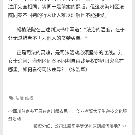
适用完全相同，等同于是前案的翻版，但这次
海州区法
院同案不同判的行为让人难以理解且不能接受。
赣榆法院在上述判决书中写道：“法治的温度，在于
让无过错者不再为他人的贪婪买单。”
正是司法的灵魂，是司法活动必须坚守的底线。刘
女士追问：海州区同案不同判自由裁量权的界限究竟在
哪里，如何看待司法差异？（朱浩军）
法治 维权
四川驻京办开展在京川籍农民工、创业者暨大学生杂技文化服
<<
务活动
投资分红：公司法股东平等保护原则如何落地？
>>