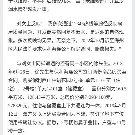
予以维修。不料前后维修几次，至今未维修好，并且渗
漏水情况越发严重。
刘女士反映：“我多次通过12345热线等途径反映房
屋质量问题，开发商竟然回复不漏水，是返潮的自然现
象。多次反映均无果，无奈之下，2022年10月诉至海州
区人民法院要求保利海连公司解除合同、赔偿损失。”
与刘女士同样遭遇的还有同一小区的徐先生。
2018
年6月26日，
徐先生
与保利海连公司签订两份商品房买卖
合同，
购买保利西山林语花园
2
号楼1单元1-101室（住
宅）、2号楼1单元1-101室（储藏室），面积分别为160.5
平方米、128.43平方米，总房价分别为2934100元、
578320元。住宅与储藏室上下共通连为一体。2019年5月
12日，双方又以上述买卖合同为基础，签订了地下车位
使用权转让协议。据悉，2号楼也
属于叠排，户型与11号
楼一致。