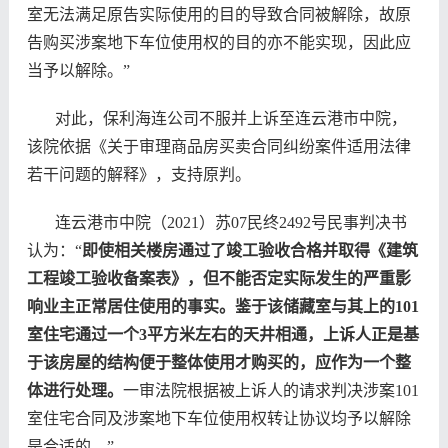
室无法满足原告实际使用的目的导致合同被解除，故原
告购买涉案地下车位使用权的目的亦不能实现，因此应
当予以解除
。”
对此，保利海连公司不服并上诉至
连云港市中院，
该院依据《关于审理商品房买卖合同纠纷案件适用法律
若干问题的解释》，支持原判。
连云港市中院（2021）苏07民终2492号民事判决书
认为：“
即使相关楼房通过了竣工验收合格并取得《建筑
工程竣工验收备案表》，但不能否定实际发生的严重影
响业主正常居住使用的事实。鉴于该储藏室与其上的101
室住宅通过一个3平方米左右的天井相通，上诉人正是基
于该房屋的结构便于整体使用才购买的，应作为一个整
体进行处理。
一审法院根据被上诉人的请求判决涉案101
室住宅合同及涉案地下车位使用权转让协议均予以解除
是合适的。”