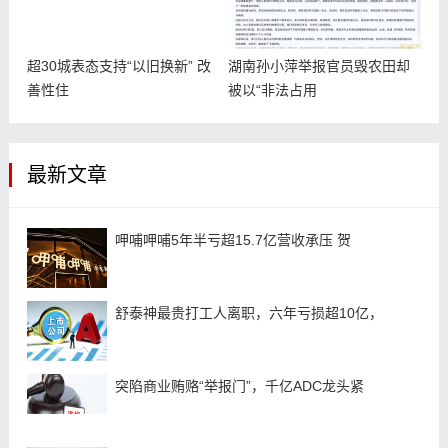
超30城表态支持“以旧换新” 改
湖南孙小萍举报官员毁农田却
善性住
被以“非法占用
最新文章
呷哺呷哺5年半亏超15.7亿营收承压 贺
舒泰神最贵打工人离职，六年亏损超10亿，
突陷商业贿赂“举报门”，千亿ADC龙头紧