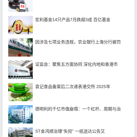
宏利基金14只产品7月跌超3成 百亿基金
因涉及七项业务违规，农业银行上海分行被罚
证监会：聚焦五方面协同 深化内地和香港市
袁记食品备案后二次递表港交所 2025年
德明利的千亿市值崩塌：一个杠杆、周期与治
ST金鸿顺治理“失控” 一纸送达公告又