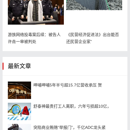
游族网络投毒案后续：被告人
《民营经济促进法》出台能否
许垚一审被判处
还民营企业家“
最新文章
呷哺呷哺5年半亏超15.7亿营收承压 贺
舒泰神最贵打工人离职，六年亏损超10亿，
突陷商业贿赂“举报门”，千亿ADC龙头紧