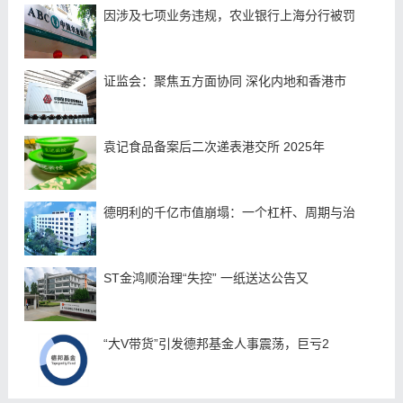
因涉及七项业务违规，农业银行上海分行被罚
证监会：聚焦五方面协同 深化内地和香港市
袁记食品备案后二次递表港交所 2025年
德明利的千亿市值崩塌：一个杠杆、周期与治
ST金鸿顺治理“失控” 一纸送达公告又
“大V带货”引发德邦基金人事震荡，巨亏2