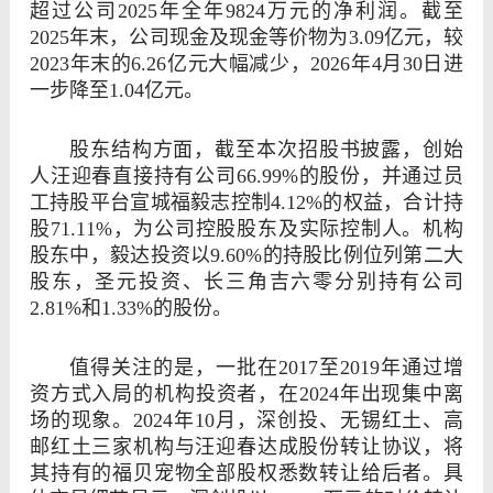
超过公司2025年全年9824万元的净利润。截至
2025年末，公司现金及现金等价物为3.09亿元，较
2023年末的6.26亿元大幅减少，2026年4月30日进
一步降至1.04亿元。
股东结构方面，截至本次招股书披露，创始
人汪迎春直接持有公司66.99%的股份，并通过员
工持股平台宣城福毅志控制4.12%的权益，合计持
股71.11%，为公司控股股东及实际控制人。机构
股东中，毅达投资以9.60%的持股比例位列第二大
股东，圣元投资、
长三角
吉六零分别持有公司
2.81%和1.33%的股份。
值得关注的是，一批在2017至2019年通过增
资方式入局的机构投资者，在2024年出现集中离
场的现象。2024年10月，深
创投
、无锡红土、高
邮红土三家机构与汪迎春达成股份转让协议，将
其持有的福贝宠物全部股权悉数转让给后者。具