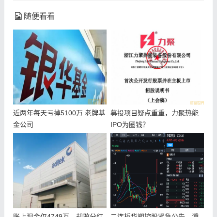
随便看看
近两年每天亏掉5100万 老牌基
募投项目疑点重重，力聚热能
金公司
IPO为圈钱？
账上现金仅4749万，却敢分红
二连板华塑控股紧急公告，澄