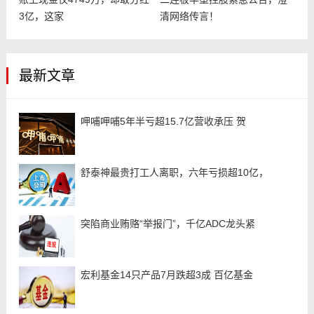
3亿，这家
清网络传言！
最新文章
呷哺呷哺5年半亏超15.7亿营收承压 贺
舒泰神最贵打工人离职，六年亏损超10亿，
突陷商业贿赂“举报门”，千亿ADC龙头紧
宏利基金14只产品7月跌超3成 百亿基金