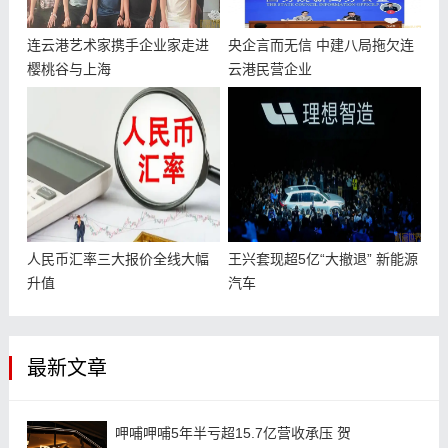
‌连云港艺术家携手企业家走进
央企言而无信 中建八局拖欠连
樱桃谷与上海
云港民营企业
人民币汇率三大报价全线大幅
王兴套现超5亿“大撤退” 新能源
升值
汽车
最新文章
呷哺呷哺5年半亏超15.7亿营收承压 贺