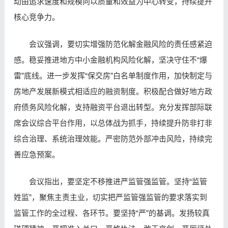
动由追求速度和规模向以质量和效益为中心转变，持续提升
核心竞争力。
会议强调，要切实增强防范化解金融风险的责任感紧迫
感。稳妥推进地方中小金融机构风险化解，坚决守住不“爆
雷”底线。进一步发挥“保交房”白名单制度作用，加快制定与
房地产
发展新模式相适应的融资制度。积极配合做好地方政
府债务风险化解，支持融资平台退出转型。充分发挥部际联
席会议
综合
平台作用，以总体战为抓手，持续提升防非打非
综合治理、系统治理效能。严密防范外部冲击风险，持续完
善应急预案。
会议指出，要坚定不移推进严监管强监管。坚持“监管
姓监”，聚焦主责主业，切实把严监管强监管的要求落实到
监管工作的全过程、各环节。要坚持“严”的基调。发扬较真