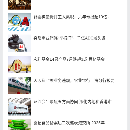
舒泰神最贵打工人离职，六年亏损超10亿，
突陷商业贿赂“举报门”，千亿ADC龙头紧
宏利基金14只产品7月跌超3成 百亿基金
因涉及七项业务违规，农业银行上海分行被罚
证监会：聚焦五方面协同 深化内地和香港市
袁记食品备案后二次递表港交所 2025年