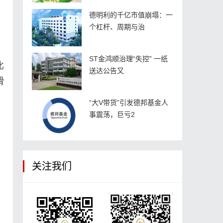
德明利的千亿市值崩塌：一
个杠杆、周期与治
ST金鸿顺治理“失控” 一纸
比
送达公告又
滑
“大V带货”引发德邦基金人
事震荡，巨亏2
关注我们