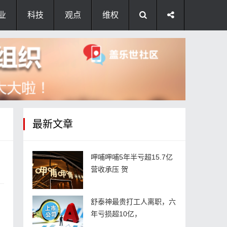
业
科技
观点
维权
最新文章
呷哺呷哺5年半亏超15.7亿
营收承压 贺
舒泰神最贵打工人离职，六
，
年亏损超10亿，