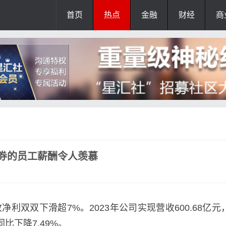
首页
热点
金融
财经
商
证券的员工薪酬令人羡慕
双双下滑超7%。2023年公司实现营收600.68亿元
同比下降7.49%。