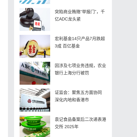
突陷商业贿赂“举报门”，千
亿ADC龙头紧
宏利基金14只产品7月跌超
3成 百亿基金
因涉及七项业务违规，农业
银行上海分行被罚
证监会：聚焦五方面协同
深化内地和香港市
袁记食品备案后二次递表港
交所 2025年