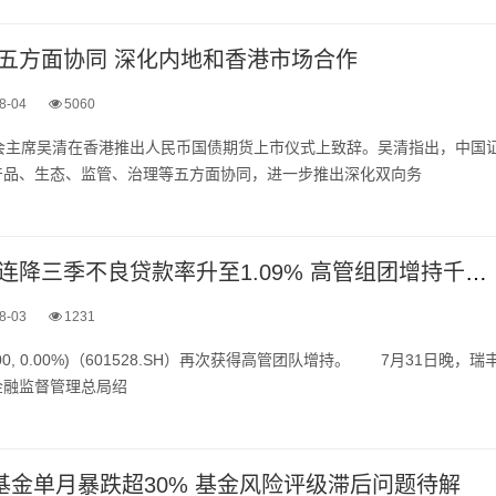
五方面协同 深化内地和香港市场合作
8-04
5060
监会主席吴清在香港推出人民币国债期货上市仪式上致辞。吴清指出，中国
产品、生态、监管、治理等五方面协同，进一步推出深化双向务
瑞丰银行营收连降三季不良贷款率升至1.09% 高管组团增持千万元年内股价跌7%跑输同行
8-03
1231
 0.00, 0.00%)（601528.SH）再次获得高管团队增持。 7月31日晚，瑞
金融监督管理总局绍
险基金单月暴跌超30% 基金风险评级滞后问题待解