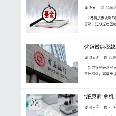
财界
2026-0
7月科技板块剧烈回
等级，短期深度回
逃避缴纳税款2
隆云涛
2026
新京报贝壳财经讯
审计监督，高度重
“纸尿裤”危
隆云涛
2026