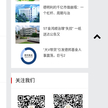
德明利的千亿市值崩塌：一
个杠杆、周期与治
ST金鸿顺治理“失控” 一纸
送达公告又
“大V带货”引发德邦基金人
事震荡，巨亏2
关注我们