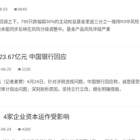
8-03
8649
调之下，790只跌幅超30%的主动权益基金里逾三分之一维持R3中风险
撤未能同步反映在风险分级调整中。基金产品风险评级严重
3.67亿元 中国银行回应
-06-25
1230
（记者姜樊）6月24日，针对涉税违规问题，中国银行回应称，诚恳接受
视审计指出问题，深刻剖析原因，坚持立行立改，细化明确措施，
机：4家企业资本运作受影响
-06-24
4280