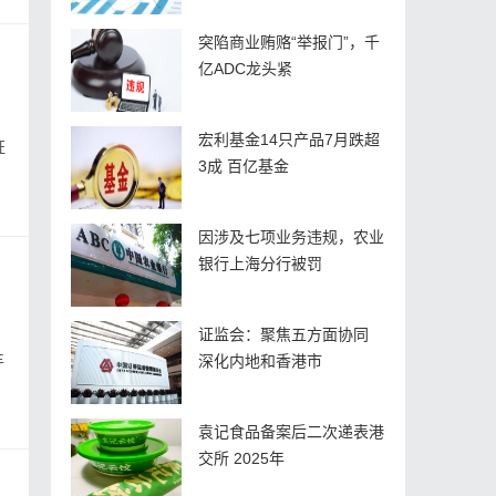
突陷商业贿赂“举报门”，千
亿ADC龙头紧
宏利基金14只产品7月跌超
证
3成 百亿基金
因涉及七项业务违规，农业
银行上海分行被罚
证监会：聚焦五方面协同
丰
深化内地和香港市
袁记食品备案后二次递表港
交所 2025年