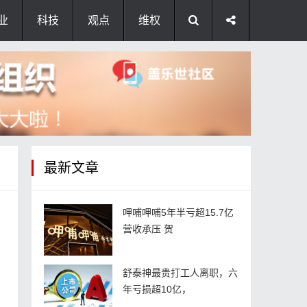
业
科技
观点
维权
最新文章
呷哺呷哺5年半亏超15.7亿
营收承压 贺
高
舒泰神最贵打工人离职，六
年亏损超10亿，