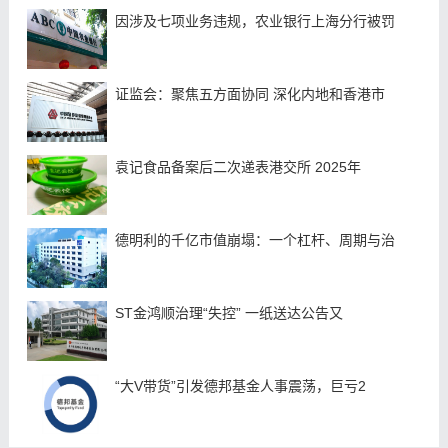
因涉及七项业务违规，农业银行上海分行被罚
证监会：聚焦五方面协同 深化内地和香港市
袁记食品备案后二次递表港交所 2025年
德明利的千亿市值崩塌：一个杠杆、周期与治
ST金鸿顺治理“失控” 一纸送达公告又
“大V带货”引发德邦基金人事震荡，巨亏2