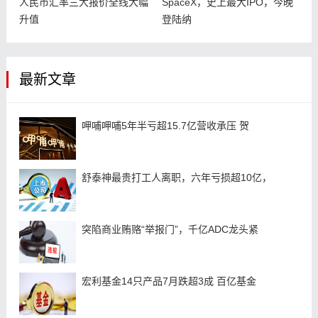
人民币汇率三大报价全线大幅
SpaceX，史上最大IPO，今晚
升值
登陆纳
最新文章
呷哺呷哺5年半亏超15.7亿营收承压 贺
舒泰神最贵打工人离职，六年亏损超10亿，
突陷商业贿赂“举报门”，千亿ADC龙头紧
宏利基金14只产品7月跌超3成 百亿基金